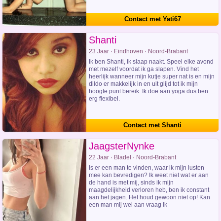
Contact met Yati67
Shanti
23 Jaar · Eindhoven · Noord-Brabant
Ik ben Shanti, ik slaap naakt. Speel elke avond
met mezelf voordat ik ga slapen. Vind het
heerlijk wanneer mijn kutje super nat is en mijn
dildo er makkelijk in en uit glijd tot ik mijn
hoogte punt bereik. Ik doe aan yoga dus ben
erg flexibel.
Contact met Shanti
JaagsterNynke
22 Jaar · Bladel · Noord-Brabant
Is er een man te vinden, waar ik mijn lusten
mee kan bevredigen? Ik weet niet wat er aan
de hand is met mij, sinds ik mijn
maagdelijkheid verloren heb, ben ik constant
aan het jagen. Het houd gewoon niet op! Kan
een man mij wel aan vraag ik