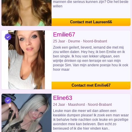
mannen die serieus kunnen zijn? Die het beste
willen
Contact met Laureen66
Emilie67
25 Jaar · Deurne · Noord-Brabant
Zoek een geilert, lieverd, iemand die met mij
zou willen daten. Hey hey, ik ben Emilie en ik
ben single. Ik hou van lekker uitgaan, een
wijntje drinken op een terrasje en van mijn
poesje Sim. Van mijn andere poesje hou ik ook
hoor maar
Contact met Emilie67
Eline63
24 Jaar · Maashorst · Noord-Brabant
Leuke man die meer wil dan alleen een
kwakkie dumpen please! Ik zoek een man waar
ik behalve hete nachten ook leuke en gezellige
avonden mee kan beleven. Ben echt zo
benieuwd of ik die hier vinden kan..