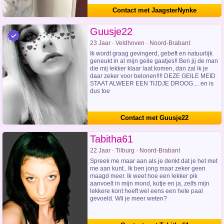
Contact met JaagsterNynke
Guusje22
23 Jaar · Veldhoven · Noord-Brabant
Ik wordt graag gevingerd, gebeft en natuurlijk
geneukt in al mijn geile gaatjes!! Ben jij de man
die mij lekker klaar laat komen, dan zal ik je
daar zeker voor belonen!!!! DEZE GEILE MEID
STAAT ALWEER EEN TIJDJE DROOG.... en is
dus toe
Contact met Guusje22
Tabitha61
22 Jaar · Tilburg · Noord-Brabant
Spreek me maar aan als je denkt dat je het met
me aan kunt.. Ik ben jong maar zeker geen
maagd meer. Ik weet hoe een lekker pik
aanvoelt in mijn mond, kutje en ja, zelfs mijn
lekkere kont heeft wel eens een hete paal
gevoeld. Wil je meer weten?