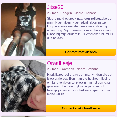
Jitse26
25 Jaar · Dongen · Noord-Brabant
Stoere meid op zoek naar een zelfverzekerde
man. Ik ben ik en ik ben altijd lekker mijzelf.
Loop niet mee met de meute maar doe mijn
eigen ding. Mijn naam is Jitse en helaas woon
ik nog bij mijn ouders thuis. Afspreken bij mij is
dus helaas
Contact met Jitse26
OraalLesje
23 Jaar · Laarbeek · Noord-Brabant
Haai, ik zou dol graag een man vinden die dol
is op orale sex. Een man die het heerlijk vind
om lang te likken tot ik op zijn minst ben klaar
gekomen. En natuurlijk wil ik jou dan ook
heerlijk pijpen en voor het eerst sperma in mijn
mond willen
Contact met OraalLesje