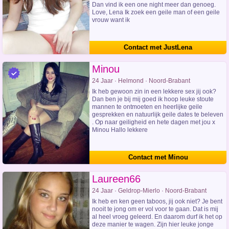
Dan vind ik een one night meer dan genoeg.
Love, Lena Ik zoek een geile man of een geile
vrouw want ik
Contact met JustLena
Minou
24 Jaar · Helmond · Noord-Brabant
Ik heb gewoon zin in een lekkere sex jij ook?
Dan ben je bij mij goed ik hoop leuke stoute
mannen te ontmoeten en heerlijke geile
gesprekken en natuurlijk geile dates te beleven
. Op naar geiligheid en hete dagen met jou x
Minou Hallo lekkere
Contact met Minou
Laureen66
24 Jaar · Geldrop-Mierlo · Noord-Brabant
Ik heb en ken geen taboos, jij ook niet? Je bent
nooit te jong om er vol voor te gaan. Dat is mij
al heel vroeg geleerd. En daarom durf ik het op
deze manier te wagen. Zijn hier leuke jonge