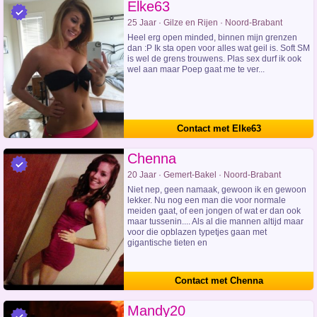
Elke63
25 Jaar · Gilze en Rijen · Noord-Brabant
Heel erg open minded, binnen mijn grenzen
dan :P Ik sta open voor alles wat geil is. Soft SM
is wel de grens trouwens. Plas sex durf ik ook
wel aan maar Poep gaat me te ver...
Contact met Elke63
Chenna
20 Jaar · Gemert-Bakel · Noord-Brabant
Niet nep, geen namaak, gewoon ik en gewoon
lekker. Nu nog een man die voor normale
meiden gaat, of een jongen of wat er dan ook
maar tussenin.... Als al die mannen altijd maar
voor die opblazen typetjes gaan met
gigantische tieten en
Contact met Chenna
Mandy20