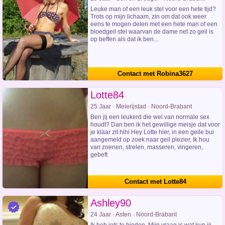
Leuke man of een leuk stel voor een hete tijd?
Trots op mijn lichaam, zin om dat ook weer
eens te mogen delen met een hete man of een
bloedgeil stel waarvan de dame net zo geil is
op beffen als dat ik ben...
Contact met Robina3627
Lotte84
25 Jaar · Meierijstad · Noord-Brabant
Ben jij een leukerd die wel van normale sex
houdt? Dan ben ik het gewillige meisje dat voor
je klaar zit hihi Hey Lotte hier, in een geile bui
aangemeld op zoek naar geil plezier, Ik hou
van zoenen, strelen, masseren, vingeren,
gebeft
Contact met Lotte84
Ashley90
24 Jaar · Asten · Noord-Brabant