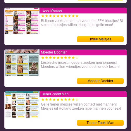
Twee Meisjes
★★★★★★★★★★
Bi tiener zoeken mannen voor hete FFM triootjes! Bi-
sexuele meisjes willen triootje met geile man!
Twee Meisjes
Moeder Dochter
★★★★★★★★★☆
Lesbische incest moeders zoeken nog jongens!
Moeders willen vriendjes voor dochter ook testen!
Moeder Dochter
Tiener Zoekt Man
★★★★★★★★★☆
Geile tiener meisjes willen contact met mannen!
Meisjes uit Holland zoeken rijpe mannen voor sex!
Tiener Zoekt Man