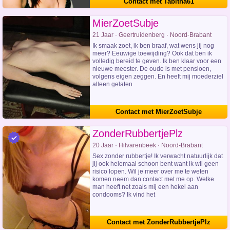
Contact met Tabitha61
MierZoetSubje
21 Jaar · Geertruidenberg · Noord-Brabant
Ik smaak zoet, ik ben braaf, wat wens jij nog
meer? Eeuwige toewijding? Ook dat ben ik
volledig bereid te geven. Ik ben klaar voor een
nieuwe meester. De oude is met pensioen,
volgens eigen zeggen. En heeft mij moederziel
alleen gelaten
Contact met MierZoetSubje
ZonderRubbertjePlz
20 Jaar · Hilvarenbeek · Noord-Brabant
Sex zonder rubbertje! Ik verwacht natuurlijk dat
jij ook helemaal schoon bent want ik wil geen
risico lopen. Wil je meer over me te weten
komen neem dan contact met me op. Welke
man heeft net zoals mij een hekel aan
condooms? Ik vind het
Contact met ZonderRubbertjePlz