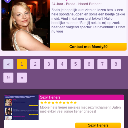
24 Jaar · Breda · Noord-Brabant
Zoals je hopelijk kunt zien en lezen ben ik een
hele spontane, open en soms een beetje gekke
meid. Vind jij dat nou juist lekker? Hallo
heerlijke mannen! Ben jij net als mij op zoek
naar een volgend spectaculair avontuur? Of het
nu voor
Contact met Mandy20
«
1
2
3
4
5
6
7
8
9
»
Sexy Tieners
★★★★★★★★★★
Mooie hete tiener meisjes met sexy lichamen! Daten
met lekker veel jonge tiener grietjes!
Sexy Tieners