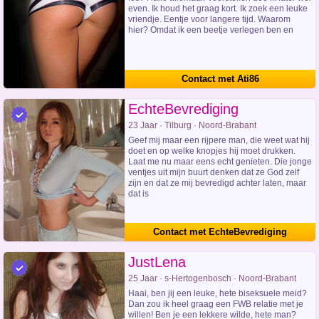
even. Ik houd het graag kort. Ik zoek een leuke
vriendje. Eentje voor langere tijd. Waarom
hier? Omdat ik een beetje verlegen ben en
Contact met Ati86
EchteBevrediging
23 Jaar · Tilburg · Noord-Brabant
Geef mij maar een rijpere man, die weet wat hij
doet en op welke knopjes hij moet drukken.
Laat me nu maar eens echt genieten. Die jonge
ventjes uit mijn buurt denken dat ze God zelf
zijn en dat ze mij bevredigd achter laten, maar
dat is
Contact met EchteBevrediging
JustLena
25 Jaar · s-Hertogenbosch · Noord-Brabant
Haai, ben jij een leuke, hete biseksuele meid?
Dan zou ik heel graag een FWB relatie met je
willen! Ben je een lekkere wilde, hete man?