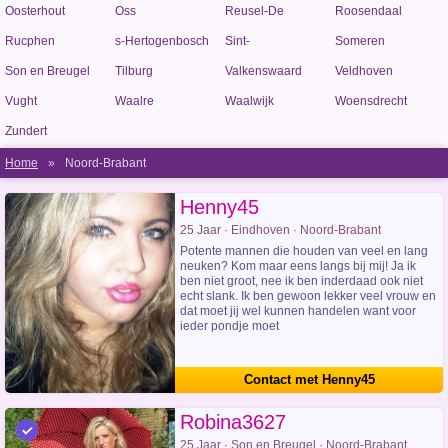
Oosterhout
Oss
Reusel-De
Roosendaal
Mierden
Rucphen
s-Hertogenbosch
Sint-
Someren
Michielsgestel
Son en Breugel
Tilburg
Valkenswaard
Veldhoven
Vught
Waalre
Waalwijk
Woensdrecht
Zundert
Home
»
Noord-Brabant
Henny45
25 Jaar · Eindhoven · Noord-Brabant
Potente mannen die houden van veel en lang
neuken? Kom maar eens langs bij mij! Ja ik
ben niet groot, nee ik ben inderdaad ook niet
echt slank. Ik ben gewoon lekker veel vrouw en
dat moet jij wel kunnen handelen want voor
ieder pondje moet
Contact met Henny45
Robina3627
25 Jaar · Son en Breugel · Noord-Brabant