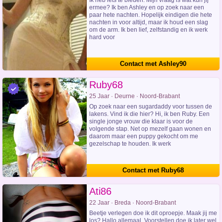
Ik heb iets te bieden. Mijn vraag is wat kun jij
ermee? Ik ben Ashley en op zoek naar een
paar hete nachten. Hopelijk eindigen die hete
nachten in voor altijd, maar ik houd een slag
om de arm. Ik ben lief, zelfstandig en ik werk
hard voor
Contact met Ashley90
Ruby68
25 Jaar · Deurne · Noord-Brabant
Op zoek naar een sugardaddy voor tussen de
lakens. Vind ik die hier? Hi, ik ben Ruby. Een
single jonge vrouw die klaar is voor de
volgende stap. Net op mezelf gaan wonen en
daarom maar een puppy gekocht om me
gezelschap te houden. Ik werk
Contact met Ruby68
Ati86
22 Jaar · Breda · Noord-Brabant
Beetje verlegen doe ik dit oproepje. Maak jij me
los? Hallo allemaal. Voorstellen doe ik later wel