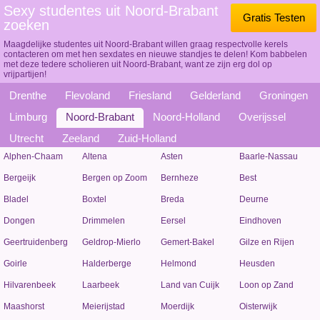
Sexy studentes uit Noord-Brabant
Gratis Testen
zoeken
Maagdelijke studentes uit Noord-Brabant willen graag respectvolle kerels
contacteren om met hen sexdates en nieuwe standjes te delen! Kom babbelen
met deze tedere scholieren uit Noord-Brabant, want ze zijn erg dol op
vrijpartijen!
Drenthe
Flevoland
Friesland
Gelderland
Groningen
Limburg
Noord-Brabant
Noord-Holland
Overijssel
Utrecht
Zeeland
Zuid-Holland
Alphen-Chaam
Altena
Asten
Baarle-Nassau
Bergeijk
Bergen op Zoom
Bernheze
Best
Bladel
Boxtel
Breda
Deurne
Dongen
Drimmelen
Eersel
Eindhoven
Geertruidenberg
Geldrop-Mierlo
Gemert-Bakel
Gilze en Rijen
Goirle
Halderberge
Helmond
Heusden
Hilvarenbeek
Laarbeek
Land van Cuijk
Loon op Zand
Maashorst
Meierijstad
Moerdijk
Oisterwijk